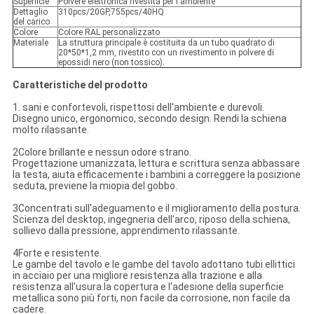
Superficie
Polvere elettronica rivestita per l'ambiente
Dettaglio
310pcs/20GP,755pcs/40HQ
del carico
Colore
Colore RAL personalizzato
Materiale
La struttura principale è costituita da un tubo quadrato di
20*50*1,2 mm, rivestito con un rivestimento in polvere di
epossidi nero (non tossico).
Caratteristiche del prodotto
1. sani e confortevoli, rispettosi dell'ambiente e durevoli.
Disegno unico, ergonomico, secondo design. Rendi la schiena
molto rilassante.
2Colore brillante e nessun odore strano.
Progettazione umanizzata, lettura e scrittura senza abbassare
la testa, aiuta efficacemente i bambini a correggere la posizione
seduta, previene la miopia del gobbo.
3Concentrati sull'adeguamento e il miglioramento della postura.
Scienza del desktop, ingegneria dell'arco, riposo della schiena,
sollievo dalla pressione, apprendimento rilassante.
4Forte e resistente.
Le gambe del tavolo e le gambe del tavolo adottano tubi ellittici
in acciaio per una migliore resistenza alla trazione e alla
resistenza all'usura.la copertura e l'adesione della superficie
metallica sono più forti, non facile da corrosione, non facile da
cadere.