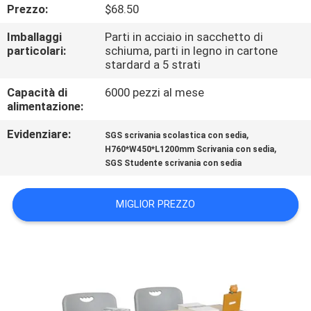
CONTROLLO
Prezzo:
$68.50
DI
Imballaggi
Parti in acciaio in sacchetto di
particolari:
schiuma, parti in legno in cartone
QUALITÀ
stardard a 5 strati
Capacità di
6000 pezzi al mese
CONTATTICI
alimentazione:
Evidenziare:
,
SGS scrivania scolastica con sedia
NOTIZIE
,
H760*W450*L1200mm Scrivania con sedia
SGS Studente scrivania con sedia
RICHIEDA
MIGLIOR PREZZO
UNA
CITAZIONE
MAPPA
DEL