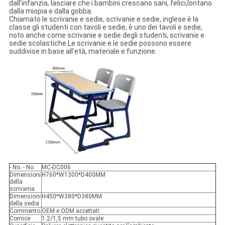
dall'infanzia, lasciare che i bambini crescano sani, felici,lontano
dalla miopia e dalla gobba.
Chiamato le scrivanie e sedie, scrivanie e sedie, inglese è la
classe gli studenti con tavoli e sedie, è uno dei tavoli e sedie,
noto anche come scrivanie e sedie degli studenti, scrivanie e
sedie scolastiche.Le scrivanie e le sedie possono essere
suddivise in base all'età, materiale e funzione.
- No. - No.
MC-DC006
Dimensioni
H760*W1300*D400MM
della
scrivania
Dimensioni
H450*W380*D380MM
della sedia
Commento
OEM e ODM accettati
Cornice
1.2/1,5 mm tubo ovale