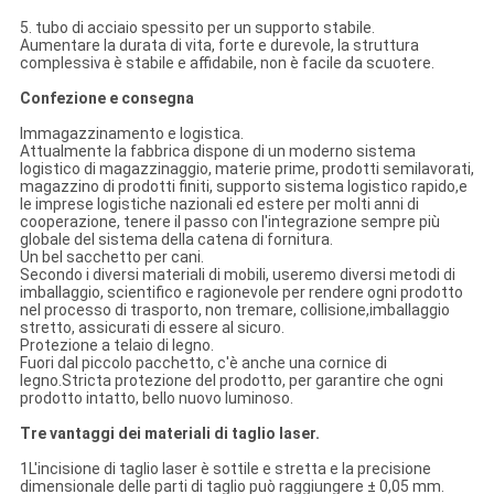
5. tubo di acciaio spessito per un supporto stabile.
Aumentare la durata di vita, forte e durevole, la struttura
complessiva è stabile e affidabile, non è facile da scuotere.
Confezione e consegna
Immagazzinamento e logistica.
Attualmente la fabbrica dispone di un moderno sistema
logistico di magazzinaggio, materie prime, prodotti semilavorati,
magazzino di prodotti finiti, supporto sistema logistico rapido,e
le imprese logistiche nazionali ed estere per molti anni di
cooperazione, tenere il passo con l'integrazione sempre più
globale del sistema della catena di fornitura.
Un bel sacchetto per cani.
Secondo i diversi materiali di mobili, useremo diversi metodi di
imballaggio, scientifico e ragionevole per rendere ogni prodotto
nel processo di trasporto, non tremare, collisione,imballaggio
stretto, assicurati di essere al sicuro.
Protezione a telaio di legno.
Fuori dal piccolo pacchetto, c'è anche una cornice di
legno.Stricta protezione del prodotto, per garantire che ogni
prodotto intatto, bello nuovo luminoso.
Tre vantaggi dei materiali di taglio laser.
1L'incisione di taglio laser è sottile e stretta e la precisione
dimensionale delle parti di taglio può raggiungere ± 0,05 mm.