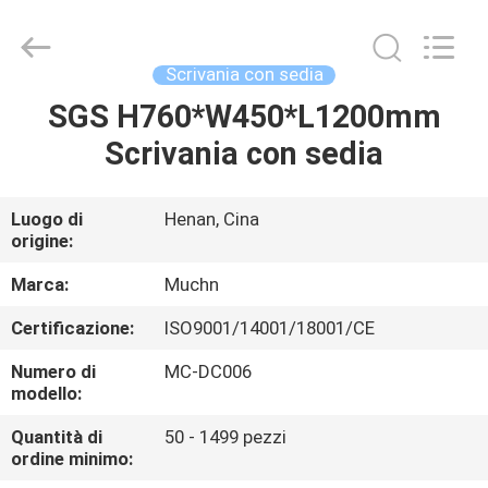
Muchn
Industrial
Co.,
Ltd..
All
Scrivania con sedia
Rights
Reserved.
Developed
SGS H760*W450*L1200mm
CASA
by
ECER
Scrivania con sedia
PRODOTTI
Luogo di
Henan, Cina
origine:
CIRCA
NOI
Marca:
Muchn
Certificazione:
ISO9001/14001/18001/CE
GIRO
Numero di
MC-DC006
DELLA
modello:
FABBRICA
Quantità di
50 - 1499 pezzi
ordine minimo: