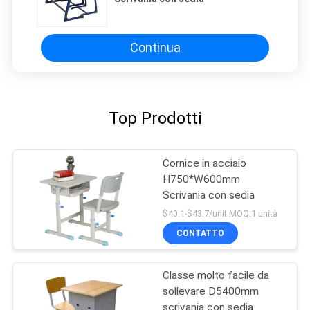
Continua
Top Prodotti
Cornice in acciaio
H750*W600mm
Scrivania con sedia
$40.1-$43.7/unit MOQ:1 unità
CONTATTO
Classe molto facile da
sollevare D5400mm
scrivania con sedia