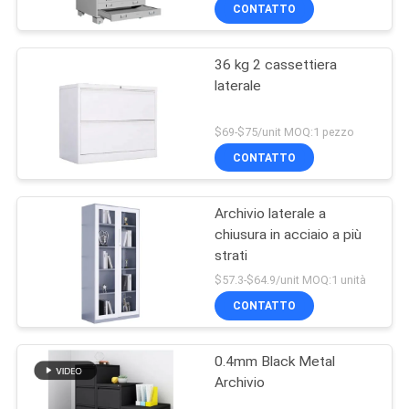
CONTROLLO
CONTATTO
DI
36 kg 2 cassettiera
QUALITÀ
laterale
CONTATTICI
$69-$75/unit MOQ:1 pezzo
CONTATTO
NOTIZIE
Archivio laterale a
chiusura in acciaio a più
RICHIEDA
strati
UNA
$57.3-$64.9/unit MOQ:1 unità
CITAZIONE
CONTATTO
0.4mm Black Metal
MAPPA
Archivio
DEL