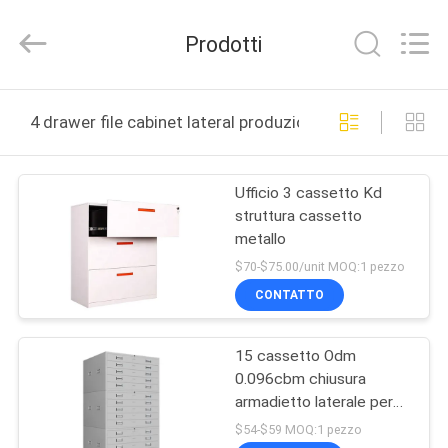
Industrial
Co.,
Ltd..
Prodotti
All
Rights
Reserved.
Developed
CASA
by
ECER
4 drawer file cabinet lateral produzione online
PRODOTTI
Ufficio 3 cassetto Kd
struttura cassetto
CIRCA
metallo
NOI
$70-$75.00/unit MOQ:1 pezzo
CONTATTO
GIRO
15 cassetto Odm
DELLA
0.096cbm chiusura
FABBRICA
armadietto laterale per
ufficio scuola casa
$54-$59 MOQ:1 pezzo