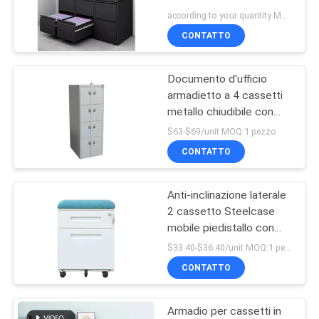
SITO
according to your quantity MOQ:50 PCS
CONTATTO
PRIVACY
Documento d'ufficio
POLICY
armadietto a 4 cassetti
metallo chiudibile con
barra di blocco
$63-$69/unit MOQ:1 pezzo
CONTATTO
Anti-inclinazione laterale
2 cassetto Steelcase
mobile piedistallo con
cuscino
$33.40-$36.40/unit MOQ:1 pezzi
CONTATTO
Armadio per cassetti in